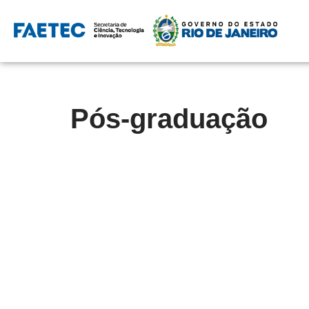
Pular
para
o
conteúdo
Pós-graduação