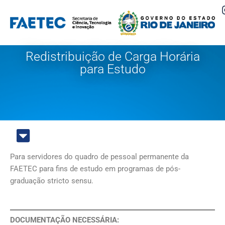
Pular
para
o
Redistribuição de Carga Horária
conteúdo
para Estudo
Para servidores do quadro de pessoal permanente da
FAETEC para fins de estudo em programas de pós-
graduação stricto sensu.
DOCUMENTAÇÃO NECESSÁRIA: