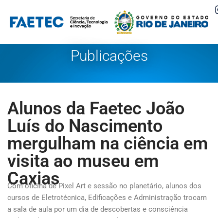
Pular
para
o
Publicações
conteúdo
Alunos da Faetec João
Luís do Nascimento
mergulham na ciência em
visita ao museu em
Caxias
Com oficina de Pixel Art e sessão no planetário, alunos dos
cursos de Eletrotécnica, Edificações e Administração trocam
a sala de aula por um dia de descobertas e consciência