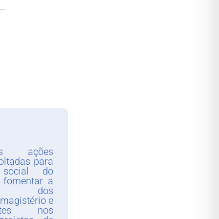
….
as ações
oltadas para
social do
 fomentar a
ção dos
 magistério e
ntes nos