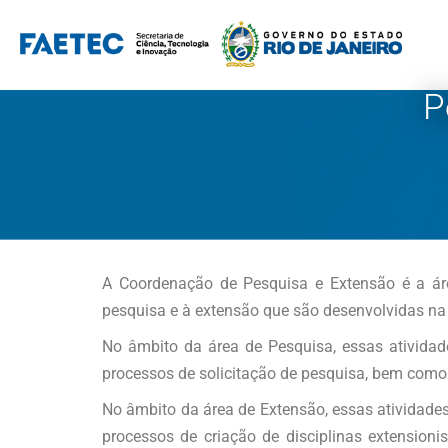
Pular
para
P
o
conteúdo
A Coordenação de Pesquisa e Extensão é a áre
pesquisa e à extensão que são desenvolvidas n
No âmbito da área de Pesquisa, essas ativida
processos de solicitação de pesquisa, bem como 
No âmbito da área de Extensão, essas atividade
processos de criação de disciplinas extension