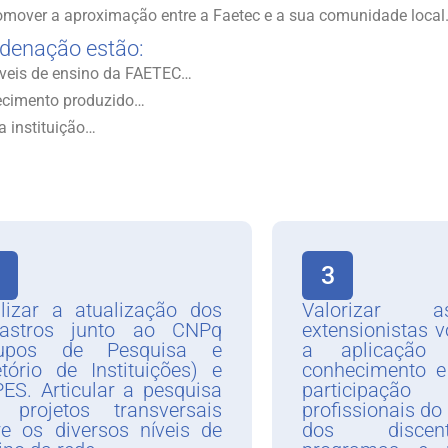
promover a aproximação entre a Faetec e a sua comunidade local
rdenação estão:
níveis de ensino da FAETEC…
hecimento produzido…
a instituição…
3
lizar a atualização dos
Valorizar 
dastros junto ao CNPq
extensionistas v
rupos de Pesquisa e
a aplicação 
etório de Instituições) e
conhecimento e
ES. Articular a pesquisa
participa
projetos transversais
profissionais do
re os diversos níveis de
dos disce