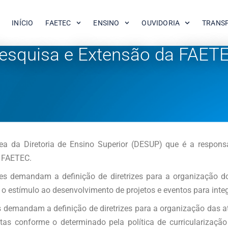
INÍCIO
FAETEC
ENSINO
OUVIDORIA
TRANS
esquisa e Extensão da FAET
a da Diretoria de Ensino Superior (DESUP) que é a responsáv
a FAETEC.
des demandam a definição de diretrizes para a organização 
o estímulo ao desenvolvimento de projetos e eventos para inte
s demandam a definição de diretrizes para a organização das a
istas conforme o determinado pela política de curriculariza