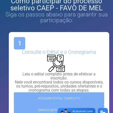
Como participar do processo
seletivo CAEP - FAVO DE MEL
Siga os passos abaixo para garantir sua
participação:
1
Consulte o Edital e o Cronograma
Leia o edital completo antes de efetivar a
inscrição.
Nele você encontrará todos os cursos disponíveis,
os turnos, pré-requisitos, unidades ofertantes e o
cronograma com todas as etapas.
ACESSAR EDITAL COMPLETO
ERRATA EDITAL FAVO DE MEL