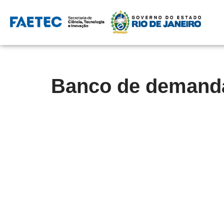
Pular
para
o
conteúdo
Banco de demand