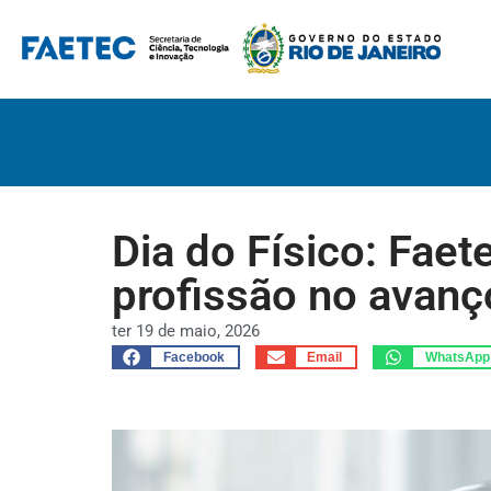
Pular
para
o
conteúdo
Dia do Físico: Faet
profissão no avanço
ter 19 de maio, 2026
Facebook
Email
WhatsApp