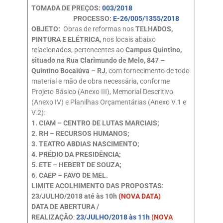
TOMADA DE PREÇOS:
003/2018
PROCESSO:
E-26/005/1355/2018
OBJETO:
Obras de reformas nos
TELHADOS,
PINTURA E ELÉTRICA,
nos locais abaixo
relacionados, pertencentes ao
Campus Quintino,
situado na Rua Clarimundo de Melo, 847 –
Quintino Bocaiúva – RJ
, com fornecimento de todo
material e mão de obra necessária, conforme
Projeto Básico (Anexo III), Memorial Descritivo
(Anexo IV) e Planilhas Orçamentárias (Anexo V.1 e
V.2):
1. CIAM – CENTRO DE LUTAS MARCIAIS;
2. RH – RECURSOS HUMANOS;
3. TEATRO ABDIAS NASCIMENTO;
4. PRÉDIO DA PRESIDÊNCIA;
5. ETE – HEBERT DE SOUZA;
6. CAEP – FAVO DE MEL.
LIMITE ACOLHIMENTO DAS PROPOSTAS:
23/JULHO/2018 até às 10h
(NOVA DATA)
DATA DE ABERTURA /
REALIZAÇÃO
:
23/JULHO/2018 às 11h
(NOVA