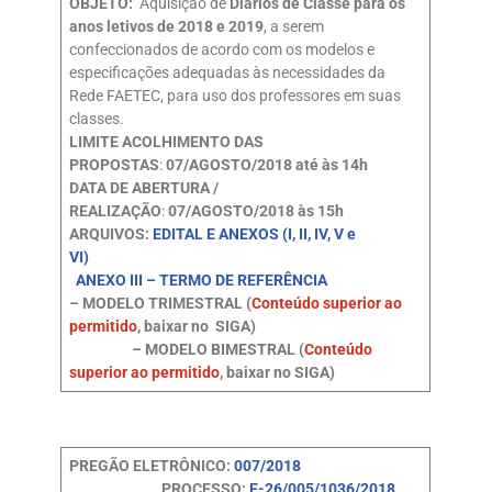
OBJETO:
Aquisição de
Diários de Classe para os
anos letivos de 2018 e 2019
, a serem
confeccionados de acordo com os modelos e
especificações adequadas às necessidades da
Rede FAETEC, para uso dos professores em suas
classes.
LIMITE ACOLHIMENTO DAS
PROPOSTAS
:
07/AGOSTO/2018 até às 14h
DATA DE ABERTURA /
REALIZAÇÃO
:
07/AGOSTO/2018 às 15h
ARQUIVOS:
EDITAL E ANEXOS (I, II, IV, V e
VI)
ANEXO III – TERMO DE REFERÊNCIA
– MODELO TRIMESTRAL (
Conteúdo superior ao
permitido
, baixar no SIGA)
– MODELO BIMESTRAL (
Conteúdo
superior ao permitido
, baixar no SIGA)
PREGÃO ELETRÔNICO:
007/2018
PROCESSO:
E-26/005/1036/2018