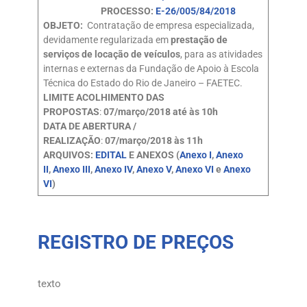
PROCESSO:
E-26/005/84/2018
OBJETO:
Contratação de empresa especializada,
devidamente regularizada em
prestação de
serviços de locação de veículos
, para as atividades
internas e externas da Fundação de Apoio à Escola
Técnica do Estado do Rio de Janeiro – FAETEC.
LIMITE ACOLHIMENTO DAS
PROPOSTAS
:
07/março/2018 até às 10h
DATA DE ABERTURA /
REALIZAÇÃO
:
07/março/2018 às 11h
ARQUIVOS:
EDITAL
E ANEXOS (
Anexo I
,
Anexo
II
,
Anexo III
,
Anexo IV
,
An
e
xo V
,
Anexo VI
e
Anexo
VI
)
REGISTRO DE PREÇOS
texto