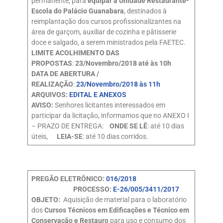
permanente, para
equipar a Unidade Restaurante-
Escola do Palácio Guanabara
, destinados à
reimplantação dos cursos profissionalizantes na
área de garçom, auxiliar de cozinha e pâtisserie
doce e salgado, a serem ministrados pela FAETEC.
LIMITE ACOLHIMENTO DAS
PROPOSTAS
:
23/Novembro/2018 até às 10h
DATA DE ABERTURA /
REALIZAÇÃO
:
23/Novembro/2018 às 11h
ARQUIVOS:
EDITAL E ANEXOS
AVISO:
Senhores licitantes interessados em
participar da licitação, informamos que no ANEXO I
– PRAZO DE ENTREGA:
ONDE SE LÊ
: até 10 dias
úteis,
LEIA-SE
: até 10 dias corridos.
PREGÃO ELETRÔNICO:
016/2018
PROCESSO:
E-26/005/3411/2017
OBJETO:
Aquisição de material para o laboratório
dos
Cursos Técnicos em Edificações e Técnico em
Conservação e Restauro
para uso e consumo dos