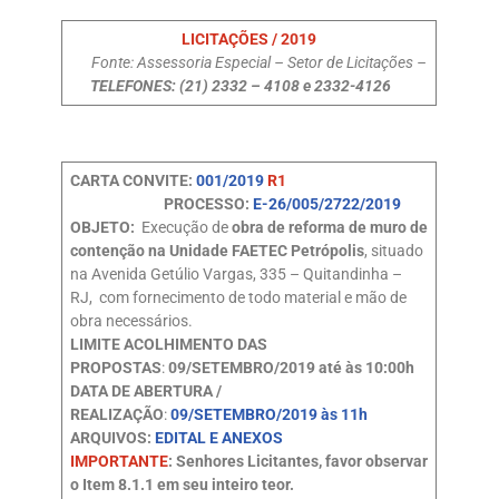
LICITAÇÕES / 2019
Fonte: Assessoria Especial – Setor de Licitações –
TELEFONES: (21) 2332 – 4108 e 2332-4126
CARTA CONVITE:
001/2019
R1
PROCESSO:
E-26/005/2722/2019
OBJETO:
Execução de
obra de reforma
de muro de
contenção na Unidade FAETEC Petrópolis
, situado
na Avenida Getúlio Vargas, 335 – Quitandinha –
RJ, com fornecimento de todo material e mão de
obra necessários.
LIMITE ACOLHIMENTO DAS
PROPOSTAS
:
09/SETEMBRO/2019 até às 10:00h
DATA DE ABERTURA /
REALIZAÇÃO
:
09/SETEMBRO/2019 às 11h
ARQUIVOS:
EDITAL E ANEXOS
IMPORTANTE
: Senhores Licitantes, favor observar
o Item 8.1.1 em seu inteiro teor.