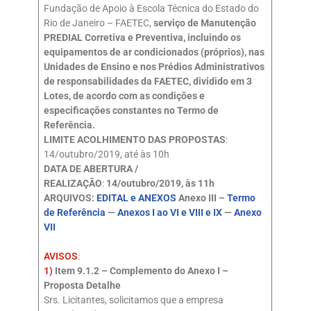
Fundação de Apoio à Escola Técnica do Estado do
Rio de Janeiro – FAETEC,
serviço de Manutenção
PREDIAL Corretiva e Preventiva, incluindo os
equipamentos de ar condicionados (próprios), nas
Unidades de Ensino e nos Prédios Administrativos
de responsabilidades da FAETEC, dividido em 3
Lotes, de acordo com as condições e
especificações constantes no Termo de
Referência.
LIMITE ACOLHIMENTO DAS PROPOSTAS
:
14/outubro/2019, até às 10h
DATA DE ABERTURA /
REALIZAÇÃO
:
14/outubro/2019, às 11h
ARQUIVOS:
EDITAL e ANEXOS
Anexo III –
Termo
de Referência
—
Anexos I ao VI e VIII e IX
—
Anexo
VII
AVISOS
:
1)
Item 9.1.2 – Complemento do Anexo I –
Proposta Detalhe
Srs. Licitantes, solicitamos que a empresa