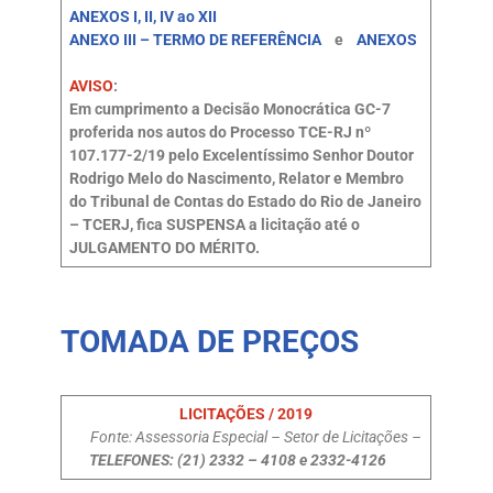
ANEXOS I, II, IV ao XII
ANEXO III – TERMO DE REFERÊNCIA
e
ANEXOS
AVISO
:
Em cumprimento a Decisão Monocrática GC-7
proferida nos autos do Processo TCE-RJ nº
107.177-2/19 pelo Excelentíssimo Senhor Doutor
Rodrigo Melo do Nascimento, Relator e Membro
do Tribunal de Contas do Estado do Rio de Janeiro
– TCERJ, fica SUSPENSA a licitação até o
JULGAMENTO DO MÉRITO.
TOMADA DE PREÇOS
LICITAÇÕES / 2019
Fonte: Assessoria Especial – Setor de Licitações –
TELEFONES: (21) 2332 – 4108 e 2332-4126