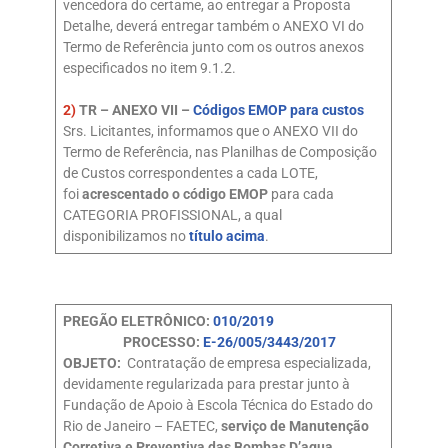
vencedora do certame, ao entregar a Proposta
Detalhe, deverá entregar também o ANEXO VI do
Termo de Referência junto com os outros anexos
especificados no item 9.1.2.
2)
TR – ANEXO VII –
Códigos EMOP para custos
Srs. Licitantes, informamos que o ANEXO VII do
Termo de Referência, nas Planilhas de Composição
de Custos correspondentes a cada LOTE,
foi
acrescentado o código EMOP
para cada
CATEGORIA PROFISSIONAL, a qual
disponibilizamos no
título acima
.
PREGÃO ELETRÔNICO:
010/2019
PROCESSO:
E-26/005/3443/2017
OBJETO:
Contratação de empresa especializada,
devidamente regularizada para prestar junto à
Fundação de Apoio à Escola Técnica do Estado do
Rio de Janeiro – FAETEC,
serviço de Manutenção
Corretiva e Preventiva das Bombas D’agua