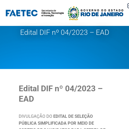
Pular
para
o
Edital DIF nº 04/2023 – EAD
conteúdo
Edital DIF nº 04/2023 –
EAD
DIVULGAÇÃO DO
EDITAL DE SELEÇÃO
PÚBLICA SIMPLIFICADA POR MEIO DE