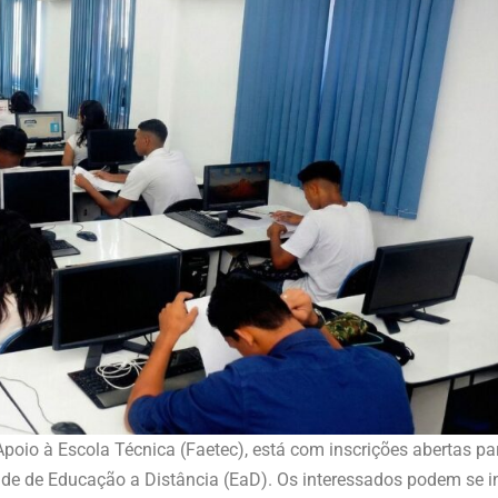
oio à Escola Técnica (Faetec), está com inscrições abertas pa
e de Educação a Distância (EaD). Os interessados podem se insc