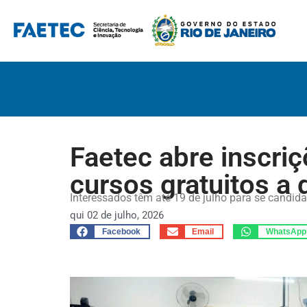
Pular
para
o
conteúdo
Faetec abre inscri
cursos gratuitos a 
Interessados têm até 19 de julho para se candida
qui 02 de julho, 2026
Facebook
Email
WhatsApp