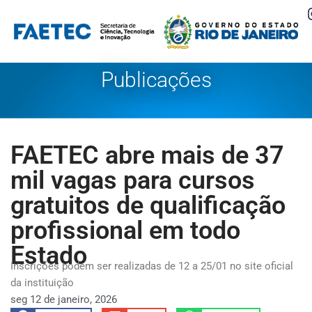
Pular
para
o
Publicações
conteúdo
FAETEC abre mais de 37
mil vagas para cursos
gratuitos de qualificação
profissional em todo
Estado
Inscrições podem ser realizadas de 12 a 25/01 no site oficial
da instituição
seg 12 de janeiro, 2026