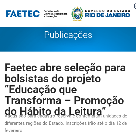
Pular
para
o
Publicações
conteúdo
Faetec abre seleção para
bolsistas do projeto
“Educação que
Transforma – Promoção
do Hábito da Leitura”
Vagas são para cadastro reserva e contemplam unidades de
diferentes regiões do Estado. Inscrições irão até o dia 12 de
fevereiro