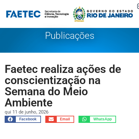
Pular
para
o
Publicações
conteúdo
Faetec realiza ações de
conscientização na
Semana do Meio
Ambiente
qui 11 de junho, 2026
Facebook
Email
WhatsApp