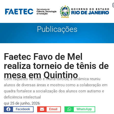
Pular
para
o
Publicações
conteúdo
Faetec Favo de Mel
realiza torneio de tênis de
mesa em Quintino
Com raquetes na mão e muita torcida, a dinâmica reuniu
alunos de diversas áreas e mostrou como a colaboração em
quadra fortalece a socialização dos alunos com autismo e
deficiência intelectual
qui 25 de junho, 2026
Facebook
Email
WhatsApp