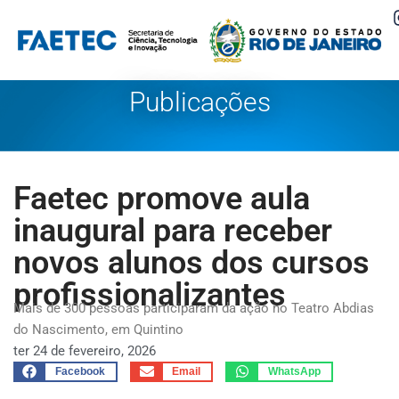
Pular
para
o
Publicações
conteúdo
Faetec promove aula
inaugural para receber
novos alunos dos cursos
profissionalizantes
Mais de 300 pessoas participaram da ação no Teatro Abdias
do Nascimento, em Quintino
ter 24 de fevereiro, 2026
Facebook
Email
WhatsApp