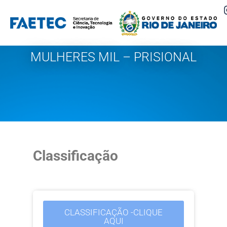
Pular
para
o
MULHERES MIL – PRISIONAL
conteúdo
Classificação
CLASSIFICAÇÃO -CLIQUE
AQUI