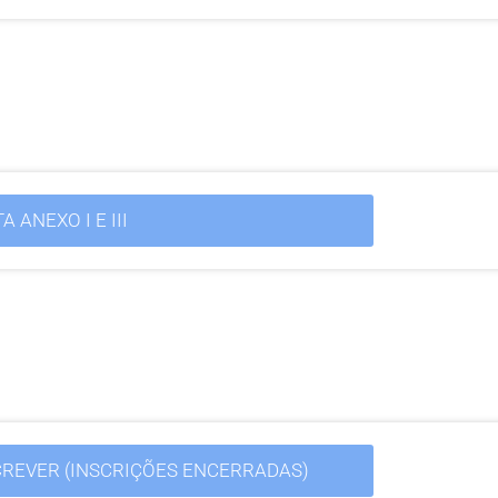
A ANEXO I E III
SCREVER (INSCRIÇÕES ENCERRADAS)