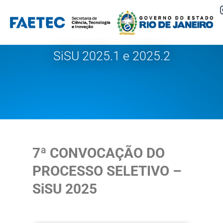
Pular
para
o
SiSU 2025.1 e 2025.2
conteúdo
7ª CONVOCAÇÃO DO
PROCESSO SELETIVO –
SiSU 2025