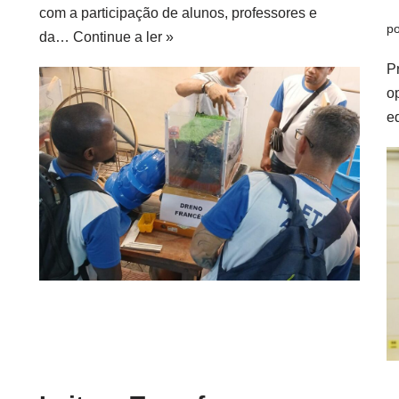
com a participação de alunos, professores e
p
da…
Continue a ler »
P
o
e