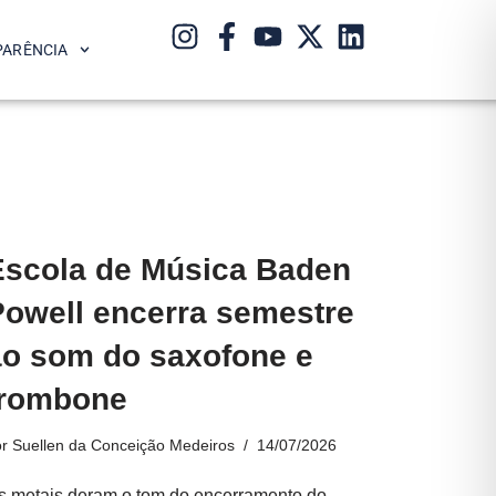
PARÊNCIA
Escola de Música Baden
Powell encerra semestre
ao som do saxofone e
trombone
or
Suellen da Conceição Medeiros
14/07/2026
s metais deram o tom do encerramento do