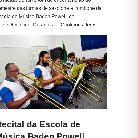
emestre das turmas de saxofone e trombone da
scola de Música Baden Powell, da
aetec/Quintino. Durante a…
Continue a ler »
ecital da Escola de
Música Baden Powell