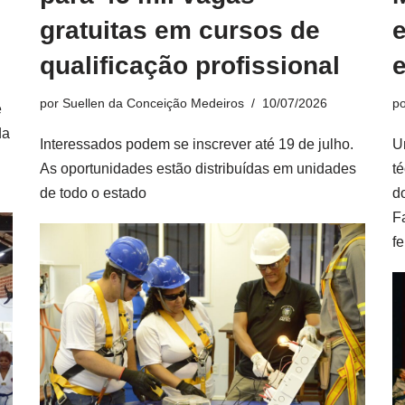
gratuitas em cursos de
qualificação profissional
por
Suellen da Conceição Medeiros
10/07/2026
p
e
da
Interessados podem se inscrever até 19 de julho.
U
As oportunidades estão distribuídas em unidades
t
de todo o estado
d
F
f