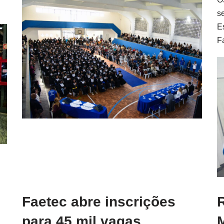
s
E
F
Faetec abre inscrições
R
para 45 mil vagas