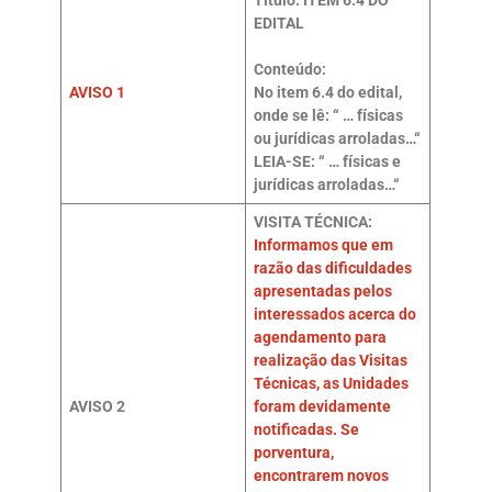
Título: ITEM 6.4 DO
EDITAL
Conteúdo:
AVISO 1
No item 6.4 do edital,
onde se lê: “ … físicas
ou jurídicas arroladas…“
LEIA-SE: “ … físicas e
jurídicas arroladas…“
VISITA TÉCNICA:
Informamos que em
razão das dificuldades
apresentadas pelos
interessados acerca do
agendamento para
realização das Visitas
Técnicas, as Unidades
AVISO 2
foram devidamente
notificadas. Se
porventura,
encontrarem novos