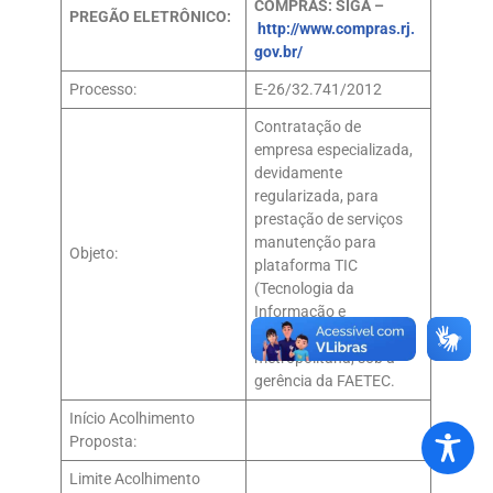
COMPRAS: SIGA –
PREGÃO ELETRÔNICO:
http://www.compras.rj.
gov.br/
Processo:
E-26/32.741/2012
Contratação de
empresa especializada,
devidamente
regularizada, para
prestação de serviços
manutenção para
Objeto:
plataforma TIC
(Tecnologia da
Informação e
Comunicação)
metropolitana, sob a
gerência da FAETEC.
Início Acolhimento
Proposta:
Limite Acolhimento