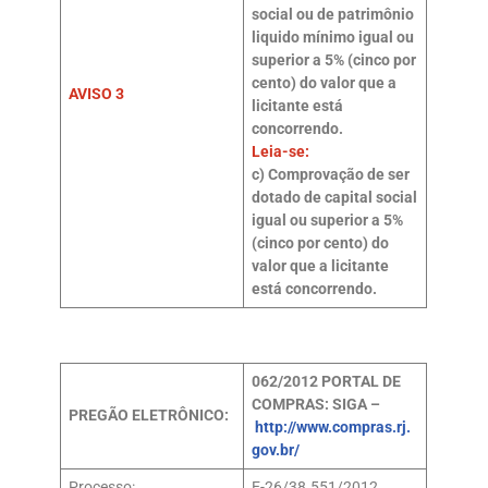
social ou de patrimônio
liquido mínimo igual ou
superior a 5% (cinco por
cento) do valor que a
AVISO 3
licitante está
concorrendo.
Leia-se:
c) Comprovação de ser
dotado de capital social
igual ou superior a 5%
(cinco por cento) do
valor que a licitante
está concorrendo.
062/2012
PORTAL DE
COMPRAS: SIGA –
PREGÃO ELETRÔNICO:
http://www.compras.rj.
gov.br/
Processo:
E-26/38.551/2012