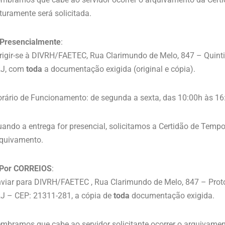
turamente será solicitada.
Presencialmente
:
rigir-se à DIVRH/FAETEC, Rua Clarimundo de Melo, 847 – Quint
J, com
toda
a documentação exigida (original e cópia).
rário de Funcionamento: de segunda a sexta, das 10:00h às 16
ando a entrega for presencial, solicitamos a Certidão de Tempo 
quivamento.
 Por CORREIOS
:
viar para DIVRH/FAETEC , Rua Clarimundo de Melo, 847 – Proto
J – CEP: 21311-281, a cópia de
toda
documentação exigida.
mbramos que cabe ao servidor solicitante ocorrer o arquivame