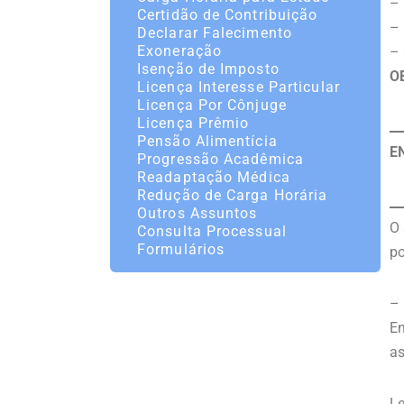
– 
Certidão de Contribuição
–
Declarar Falecimento
Exoneração
– 
Isenção de Imposto
O
Licença Interesse Particular
Licença Por Cônjuge
Licença Prêmio
Pensão Alimentícia
E
Progressão Acadêmica
Readaptação Médica
Redução de Carga Horária
Outros Assuntos
O 
Consulta Processual
Formulários
p
–
En
a
Le