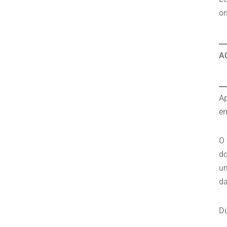
or
A
Ap
en
O 
do
um
d
Dú