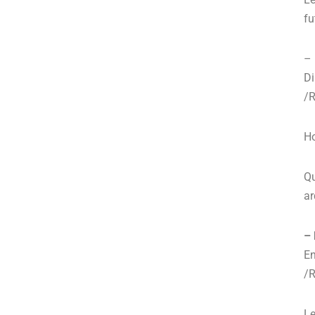
fu
–
Di
/R
Ho
Qu
ar
–
En
/R
Le