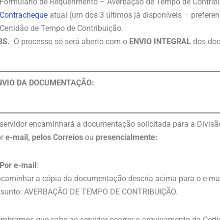
Formulário de Requerimento – Averbação de Tempo de Contrib
Contracheque
atual (um dos 3 últimos já disponíveis – preferen
Certidão de Tempo de Contribuição.
BS.
O processo só será aberto com o
ENVIO INTEGRAL
dos doc
NVIO DA DOCUMENTAÇÃO:
servidor encaminhará a documentação solicitada para a Div
or
e-mail, pelos Correios
ou
presencialmente:
Por e-mail
:
caminhar a cópia da documentação descria acima para o e-ma
ssunto: AVERBAÇÃO DE TEMPO DE CONTRIBUIÇÃO.
mbramos que cabe ao servidor ocorrer o arquivamento da Certid