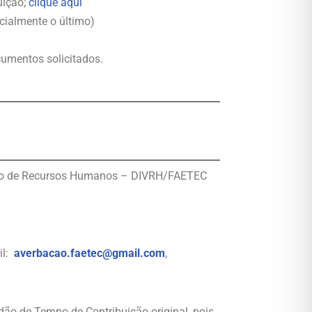
uição;
clique aqui
cialmente o último)
umentos solicitados.
isão de Recursos Humanos – DIVRH/FAETEC
il:
averbacao.faetec@gmail.com
,
ão de Tempo de Contribuição original, pois