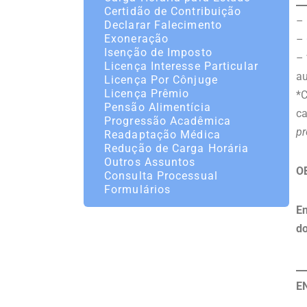
Certidão de Contribuição
– 
Declarar Falecimento
Exoneração
–
Isenção de Imposto
– 
Licença Interesse Particular
au
Licença Por Cônjuge
Licença Prêmio
*C
Pensão Alimentícia
ca
Progressão Acadêmica
pr
Readaptação Médica
Redução de Carga Horária
Outros Assuntos
O
Consulta Processual
Formulários
En
do
E