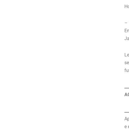
Ho
–
En
Ja
Le
se
fu
A
Ap
e 