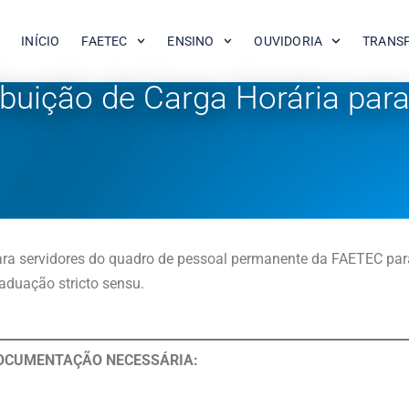
INÍCIO
FAETEC
ENSINO
OUVIDORIA
TRANS
ibuição de Carga Horária par
ra servidores do quadro de pessoal permanente da FAETEC par
aduação stricto sensu.
OCUMENTAÇÃO NECESSÁRIA: