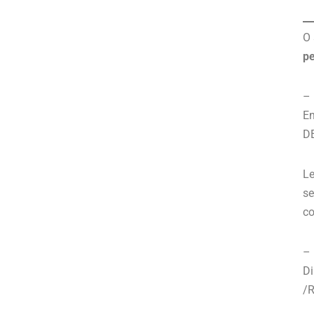
O 
pe
–
En
D
Le
se
co
–
Di
/R