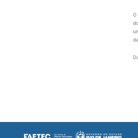
O 
do
um
d
Dú